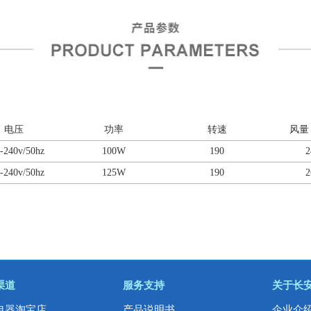
电压
功率
转速
风量（
-240v/50hz
100W
190
2
-240v/50hz
125W
190
2
渠道
服务支持
关于长
电器淘宝店
产品说明书
企业介