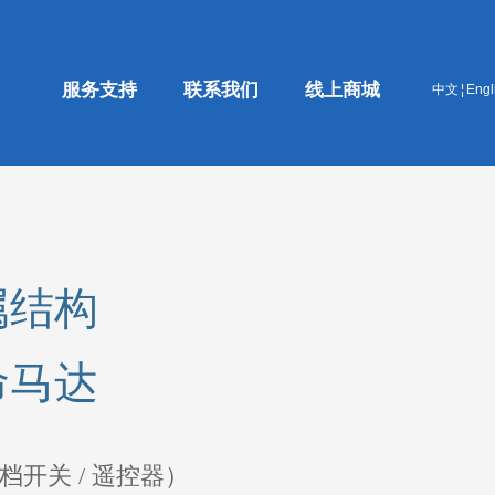
服务支持
联系我们
线上商城
中文
¦
Engl
属结构
命马达
档开关 / 遥控器）