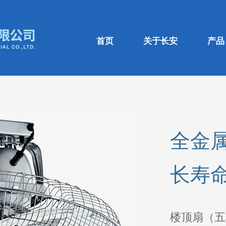
首页
关于长安
产品
全金
长寿
楼顶扇（五